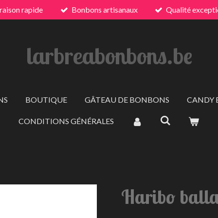
raison rapide
Bonbons artisanaux
Qualité excepti
larbreabonbons.be
NS
BOUTIQUE
GÂTEAU DE BONBONS
CANDY 
CONDITIONS GÉNÉRALES
Haribo balla