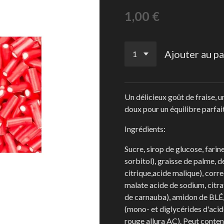
1,00 €
Ajouter au pa
Un délicieux goût de fraise, 
doux pour un équilibre parfait
Ingrédients:
Sucre, sirop de glucose, farin
sorbitol), graisse de palme, d
citrique,acide malique), correc
malate acide de sodium, citra
de carnauba), amidon de BLÉ, 
(mono- et diglycérides d'acid
rouge allura AC). Peut conteni