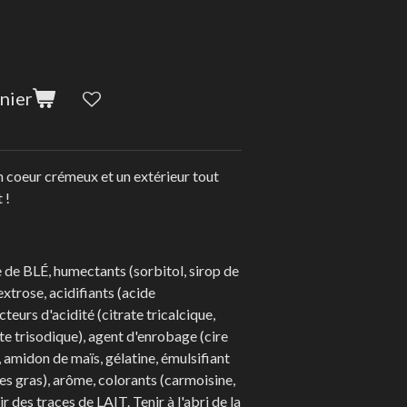
nier
un coeur crémeux et un extérieur tout
 !
e de BLÉ, humectants (sorbitol, sirop de
extrose, acidifiants (acide
teurs d'acidité (citrate tricalcique,
te trisodique), agent d'enrobage (cire
amidon de maïs, gélatine, émulsifiant
es gras), arôme, colorants (carmoisine,
r des traces de LAIT. Tenir à l'abri de la