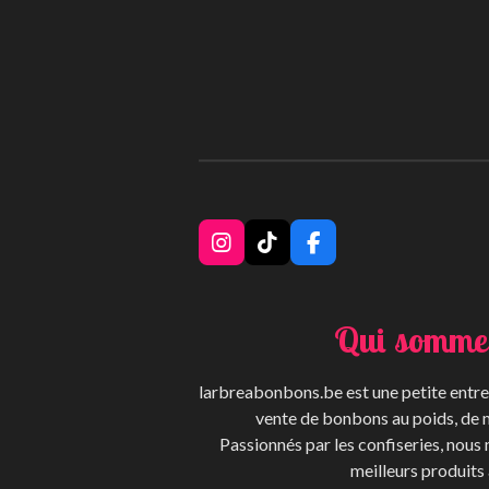
I
T
F
n
i
a
s
k
c
t
T
e
Qui somme
a
o
b
g
k
o
r
o
larbreabonbons.be est une petite entrep
a
k
m
vente de bonbons au poids, de 
Passionnés par les confiseries, nous
meilleurs produits 