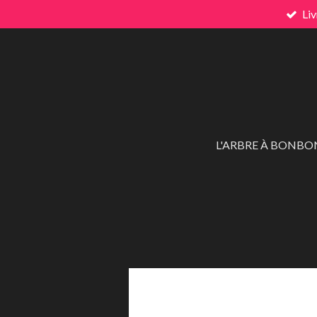
Liv
Passer
au
contenu
principal
L'ARBRE À BONBO