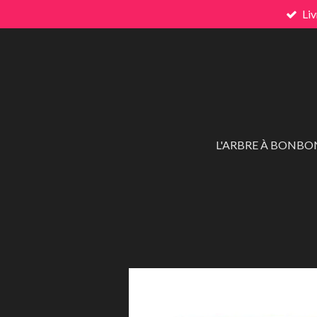
Liv
Passer
au
contenu
principal
L'ARBRE À BONBO