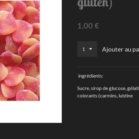
gluten)
1,00 €
Ajouter au pa
ingrédients:
Sucre, sirop de glucose, gélati
colorants (carmins, lutéine