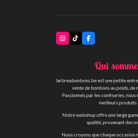
I
T
F
n
i
a
s
k
c
t
T
e
Qui somme
a
o
b
g
k
o
r
o
larbreabonbons.be est une petite entrep
a
k
m
vente de bonbons au poids, de 
Passionnés par les confiseries, nous
meilleurs produits 
Notre webshop offre une large gam
qualité, provenant des me
Nous croyons que chaque occasion m