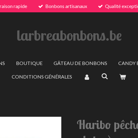
raison rapide
Bonbons artisanaux
Qualité excepti
larbreabonbons.be
NS
BOUTIQUE
GÂTEAU DE BONBONS
CANDY 
CONDITIONS GÉNÉRALES
Haribo pêch