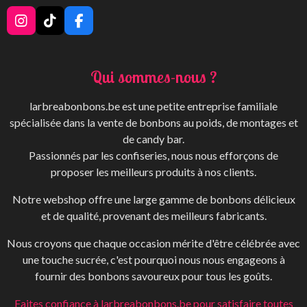
I
T
F
n
i
a
s
k
c
t
T
e
Qui sommes-nous ?
a
o
b
g
k
o
r
o
larbreabonbons.be est une petite entreprise familiale
a
k
spécialisée dans la vente de bonbons au poids, de montages et
m
de candy bar.
Passionnés par les confiseries, nous nous efforçons de
proposer les meilleurs produits à nos clients.
Notre webshop offre une large gamme de bonbons délicieux
et de qualité, provenant des meilleurs fabricants.
Nous croyons que chaque occasion mérite d'être célébrée avec
une touche sucrée, c'est pourquoi nous nous engageons à
fournir des bonbons savoureux pour tous les goûts.
Faites confiance à larbreabonbons.be pour satisfaire toutes