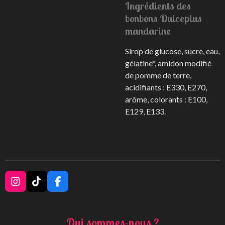
Ingrédients des
bonbons Dulceplus
mandarine
Sirop de glucose, sucre, eau,
gélatine*, amidon modifié
de pomme de terre,
acidifiants : E330, E270,
arôme, colorants : E100,
E129, E133.
I
T
F
n
i
a
s
k
c
t
T
e
Qui sommes-nous ?
a
o
b