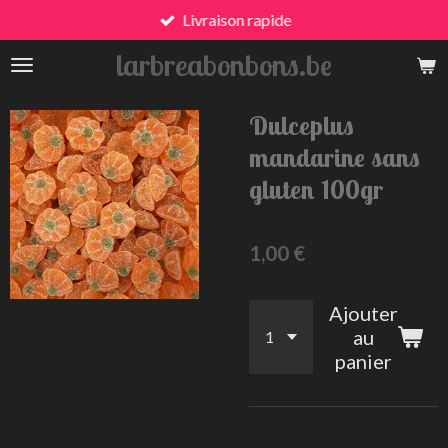
Livraison rapide
Passer
au
larbreabonbons.be
contenu
principal
Dulceplus
mandarine sans
gluten 100gr
1,00 €
Ajouter
au
panier