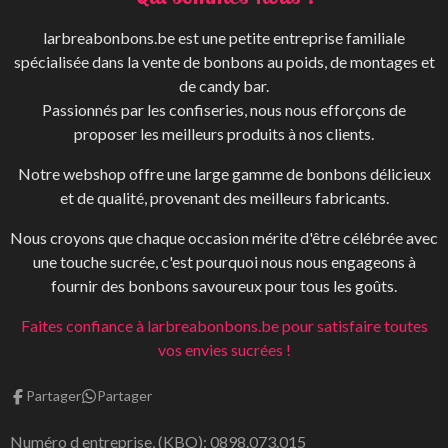
g
k
o
r
o
larbreabonbons.be est une petite entreprise familiale
a
k
spécialisée dans la vente de bonbons au poids, de montages et
m
de candy bar.
Passionnés par les confiseries, nous nous efforçons de
proposer les meilleurs produits à nos clients.
Notre webshop offre une large gamme de bonbons délicieux
et de qualité, provenant des meilleurs fabricants.
Nous croyons que chaque occasion mérite d'être célébrée avec
une touche sucrée, c'est pourquoi nous nous engageons à
fournir des bonbons savoureux pour tous les goûts.
Faites confiance à larbreabonbons.be pour satisfaire toutes
vos envies sucrées !
Partager
Partager
Numéro d entreprise, (KBO): 0898.073.015