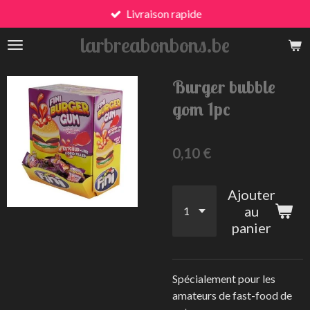
Livraison rapide
Passer
au
larbreabonbons.be
contenu
principal
Burger bubble
gom 1pc
0,10 €
Ajouter
au
panier
Spécialement pour les
amateurs de fast-food de