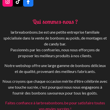
I
T
F
n
i
a
s
k
c
t
T
e
Qui sommes-nous ?
a
o
b
g
k
o
r
o
larbreabonbons.be est une petite entreprise familiale
a
k
spécialisée dans la vente de bonbons au poids, de montages et
m
de candy bar.
Passionnés par les confiseries, nous nous efforçons de
proposer les meilleurs produits à nos clients.
Notre webshop offre une large gamme de bonbons délicieux
et de qualité, provenant des meilleurs fabricants.
Nous croyons que chaque occasion mérite d'être célébrée avec
une touche sucrée, c'est pourquoi nous nous engageons à
fournir des bonbons savoureux pour tous les goûts.
Faites confiance à larbreabonbons.be pour satisfaire toutes
vos envies sucrées !