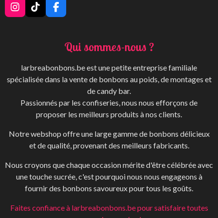
I
T
F
n
i
a
s
k
c
t
T
e
Qui sommes-nous ?
a
o
b
g
k
o
r
o
larbreabonbons.be est une petite entreprise familiale
a
k
spécialisée dans la vente de bonbons au poids, de montages et
m
de candy bar.
Passionnés par les confiseries, nous nous efforçons de
proposer les meilleurs produits à nos clients.
Notre webshop offre une large gamme de bonbons délicieux
et de qualité, provenant des meilleurs fabricants.
Nous croyons que chaque occasion mérite d'être célébrée avec
une touche sucrée, c'est pourquoi nous nous engageons à
fournir des bonbons savoureux pour tous les goûts.
Faites confiance à larbreabonbons.be pour satisfaire toutes