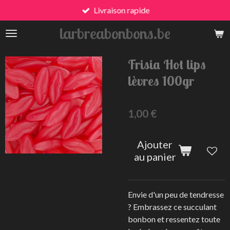
Livraison rapide
Passer
au
larbreabonbons.be
contenu
principal
Frisia Hot lips
lèvres 100gr
1,00 €
Ajouter
au panier
Envie d'un peu de tendresse
? Embrassez ce succulant
bonbon et ressentez toute