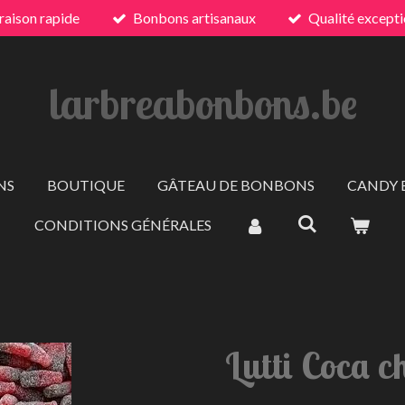
raison rapide
Bonbons artisanaux
Qualité excepti
larbreabonbons.be
NS
BOUTIQUE
GÂTEAU DE BONBONS
CANDY 
CONDITIONS GÉNÉRALES
Lutti Coca c