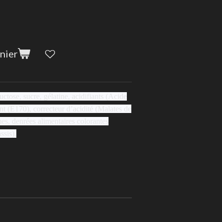
nier
uctose, sucre, gélatine, acidifiants (Acide
nt (E170), correcteur d’acidité (Malates de
es, denrées alimentaires colorantes
sis).