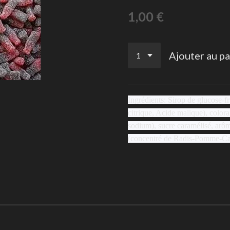
1,00 €
Ajouter au pa
Ingrédients: Sirop de glucose-fr
citrique, Acide malique), colora
sodium), sucre caramélisé, arôm
(concentré de Radis-Pomme-Cas