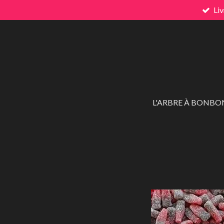
Liv
Passer
au
contenu
principal
L'ARBRE À BONBO