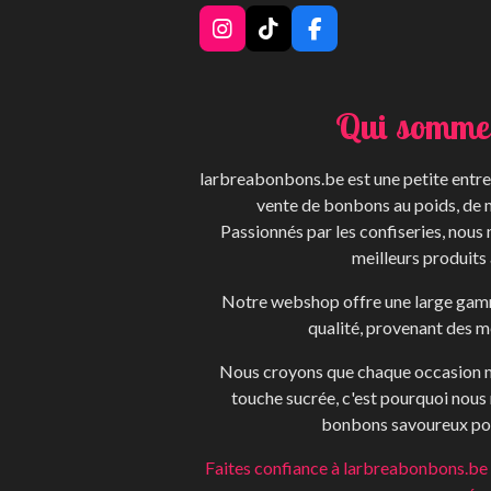
I
T
F
n
i
a
s
k
c
t
T
e
Qui somme
a
o
b
g
k
o
r
o
larbreabonbons.be est une petite entrep
a
k
m
vente de bonbons au poids, de 
Passionnés par les confiseries, nous
meilleurs produits 
Notre webshop offre une large gam
qualité, provenant des me
Nous croyons que chaque occasion m
touche sucrée, c'est pourquoi nous
bonbons savoureux pou
Faites confiance à larbreabonbons.be p